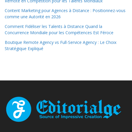
Remote en Compétition pour les Talents Mondiaux
Content Marketing pour Agences à Distance : Positionnez-vous
comme une Autorité en 2026
Comment Fidéliser les Talents à Distance Quand la
Concurrence Mondiale pour les Compétences Est Féroce
Boutique Remote Agency vs Full-Service Agency : Le Choix
Stratégique Expliqué