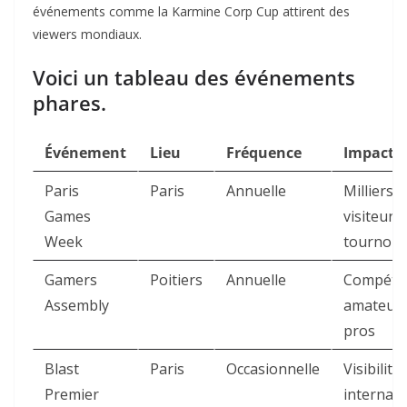
événements comme la Karmine Corp Cup attirent des
viewers mondiaux.
Voici un tableau des événements
phares.
Événement
Lieu
Fréquence
Impact
Paris
Paris
Annuelle
Milliers d
Games
visiteurs,
Week
tournois
Gamers
Poitiers
Annuelle
Compétit
Assembly
amateurs
pros
Blast
Paris
Occasionnelle
Visibilité
Premier
internati