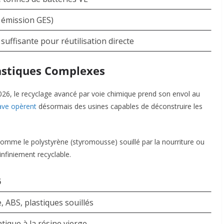
 émission GES)
 suffisante pour réutilisation directe
lastiques Complexes
2026, le recyclage avancé par voie chimique prend son envol au
ve opèrent
désormais des usines capables de déconstruire les
 comme le polystyrène (styromousse) souillé par la nourriture ou
infiniement recyclable.
6
, ABS, plastiques souillés
ntique à la résine vierge