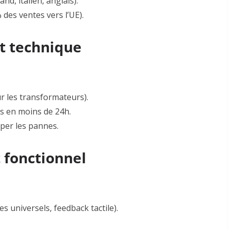
and, italien, anglais)
.
 des ventes vers l’UE)
.
t technique
r les transformateurs).
s en moins de 24h.
iper les pannes
.
 fonctionnel
es universels, feedback tactile).