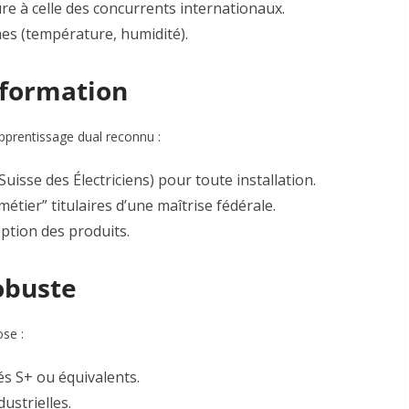
e à celle des concurrents internationaux.
s (température, humidité).
 formation
pprentissage dual reconnu :
uisse des Électriciens) pour toute installation
.
étier” titulaires d’une maîtrise fédérale
.
ption des produits
.
obuste
ose :
iés S+ ou équivalents.
dustrielles
.