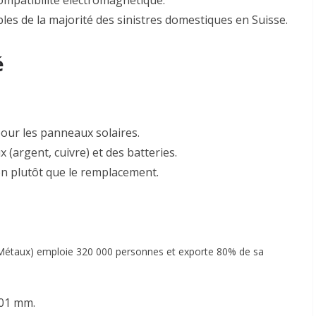
mpatibilité électromagnétique.
les de la majorité des sinistres domestiques en Suisse
.
é
our les panneaux solaires
.
(argent, cuivre) et des batteries.
ion plutôt que le remplacement
.
Métaux) emploie 320 000 personnes et exporte 80% de sa
,01 mm.