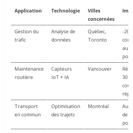
Application
Technologie
Villes
Imp
concernées
Gestion du
Analyse de
Québec,
-20 
trafic
données
Toronto
cong
aux 
poin
Maintenance
Capteurs
Vancouver
Rédu
routière
IoT + IA
30 %
coût
répa
Transport
Optimisation
Montréal
Augm
en commun
des trajets
de 1
ponc