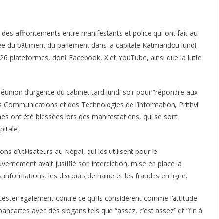
s des affrontements entre manifestants et police qui ont fait au
rée du bâtiment du parlement dans la capitale Katmandou lundi,
 26 plateformes, dont Facebook, X et YouTube, ainsi que la lutte
e réunion d’urgence du cabinet tard lundi soir pour “répondre aux
s Communications et des Technologies de l’information, Prithvi
es ont été blessées lors des manifestations, qui se sont
pitale.
d’utilisateurs au Népal, qui les utilisent pour le
ouvernement avait justifié son interdiction, mise en place la
 informations, les discours de haine et les fraudes en ligne.
tester également contre ce qu’ils considèrent comme l’attitude
ncartes avec des slogans tels que “assez, c’est assez” et “fin à