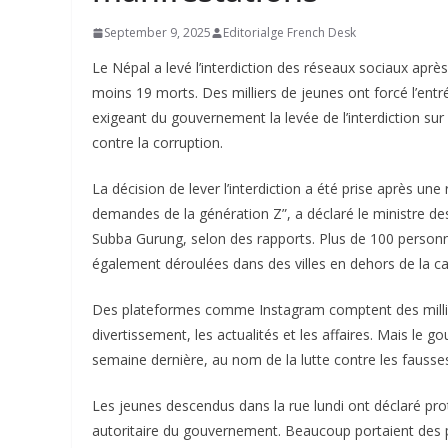
September 9, 2025
Editorialge French Desk
Le Népal a levé l’interdiction des réseaux sociaux aprè
moins 19 morts. Des milliers de jeunes ont forcé l’ent
exigeant du gouvernement la levée de l’interdiction sur
contre la corruption.
La décision de lever l’interdiction a été prise après un
demandes de la génération Z”, a déclaré le ministre de
Subba Gurung, selon des rapports. Plus de 100 personn
également déroulées dans des villes en dehors de la ca
Des plateformes comme Instagram comptent des millions 
divertissement, les actualités et les affaires. Mais le g
semaine dernière, au nom de la lutte contre les fausses
Les jeunes descendus dans la rue lundi ont déclaré pro
autoritaire du gouvernement. Beaucoup portaient des pa