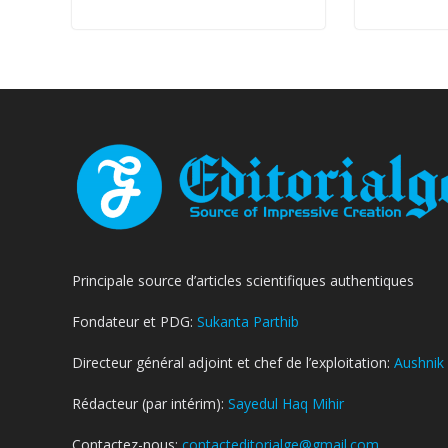
Principale source d’articles scientifiques authentiques
Fondateur et PDG:
Sukanta Parthib
Directeur général adjoint et chef de l’exploitation:
Aushnik
Rédacteur (par intérim):
Sayedul Haq Mihir
Contactez-nous:
contacteditorialge@gmail.com