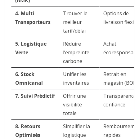
(AMR)
4. Multi-
Trouver le
Options de
Transporteurs
meilleur
livraison flexib
tarif/délai
5. Logistique
Réduire
Achat
Verte
l’empreinte
écoresponsabl
carbone
6. Stock
Unifier les
Retrait en
Omnicanal
inventaires
magasin (BOPI
7. Suivi Prédictif
Offrir une
Transparence 
visibilité
confiance
totale
8. Retours
Simplifier la
Remboursemen
Optimisés
logistique
rapides