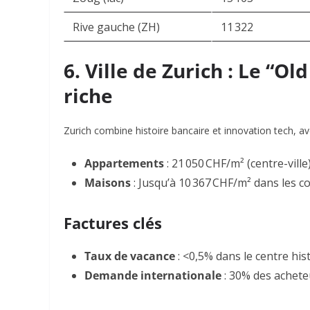
Rive gauche (ZH)
11 322
6. Ville de Zurich : Le “
riche
Zurich combine histoire bancaire et innovation tech, av
Appartements
: 21 050 CHF/m² (centre-ville
Maisons
: Jusqu’à
10 367 CHF/m²
dans les 
Factures clés
Taux de vacance
: <0,5% dans le centre his
Demande internationale
: 30% des achete