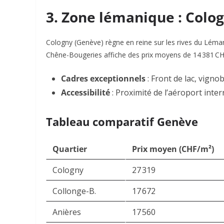
3. Zone lémanique : Colo
Cologny
(Genève) règne en reine sur les rives du Lém
Chêne-Bougeries
affiche des prix moyens de 14 381 CHF/
Cadres exceptionnels
: Front de lac, vigno
Accessibilité
: Proximité de l’aéroport inter
Tableau comparatif Genève
Quartier
Prix moyen (CHF/m²)
Cologny
27 319
Collonge-B.
17 672
Anières
17 560