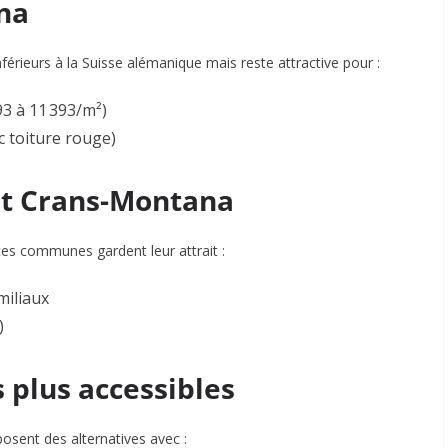
ona
férieurs à la Suisse alémanique
mais reste attractive pour :
3 à 11 393/m²)
c toiture rouge)
s et Crans-Montana
ces communes gardent leur attrait :
miliaux
)
s plus accessibles
osent des alternatives avec :