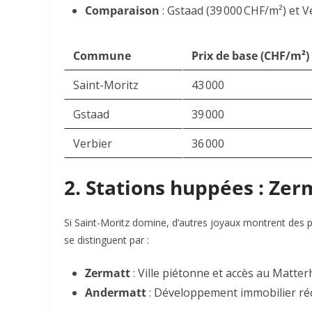
Comparaison
: Gstaad (39 000 CHF/m²) et V
Commune
Prix de base (CHF/m²)
Saint-Moritz
43 000
Gstaad
39 000
Verbier
36 000
2. Stations huppées : Ze
Si Saint-Moritz domine, d’autres joyaux montrent des p
se distinguent par :
Zermatt
: Ville piétonne et accès au Matter
Andermatt
: Développement immobilier réc