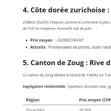
4. Côte dorée zurichoise :
Zollikon (Zurich) s’impose comme la commune la plus c
de CHF en moyenne. Küsnacht suit de près :
Prix moyen
: ~32 000 CHF/m²
Attraits
: Promenades lacustres, clubs nauti
5. Canton de Zoug : Rive d
Le canton de Zoug détient le record de +(40%) sur 5 an
Segrégation résidentielle
: Quartiers sécurisés avec g
Région
Prix moyen (CH
Zoug (lac)
15 103