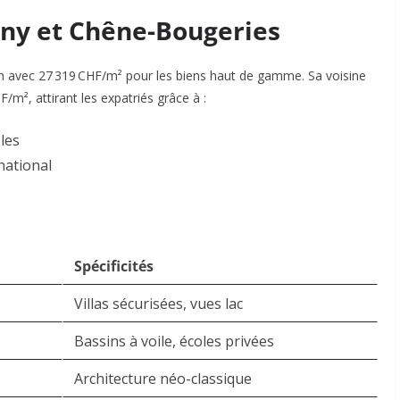
gny et Chêne-Bougeries
an avec
27 319 CHF/m²
pour les biens haut de gamme. Sa voisine
m², attirant les expatriés grâce à :
bles
national
Spécificités
Villas sécurisées, vues lac
Bassins à voile, écoles privées
Architecture néo-classique