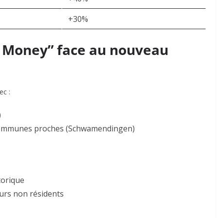
+30%
Old Money” face au nouveau
ec :
)
communes proches (Schwamendingen)
torique
urs non résidents