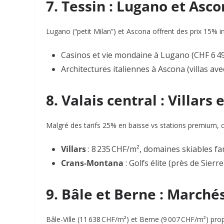
7. Tessin : Lugano et Asc
Lugano
(“petit Milan”) et
Ascona
offrent des prix
15% in
Casinos
et vie mondaine à Lugano (CHF 6 49
Architectures italiennes
à Ascona (villas ave
8. Valais central : Villar
Malgré des tarifs 25% en baisse vs stations premium, 
Villars
: 8 235 CHF/m², domaines skiables fa
Crans-Montana
: Golfs élite (près de Sierre
9. Bâle et Berne : Marché
Bâle-Ville
(11 638 CHF/m²) et
Berne
(9 007 CHF/m²) prop