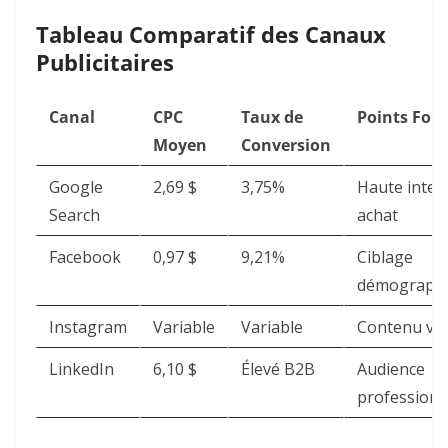
Tableau Comparatif des Canaux
Publicitaires
Canal
CPC
Taux de
Points Fort
Moyen
Conversion
Google
2,69 $ ​
3,75% ​
Haute inten
Search
achat
Facebook
0,97 $ ​
9,21% ​
Ciblage
démograph
Instagram
Variable
Variable
Contenu vis
LinkedIn
6,10 $ ​
Élevé B2B
Audience
professionn