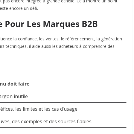
t pas encore intégrée à grande échelle. Cela montre un point
reste encore un défi.
e Pour Les Marques B2B
fluence la confiance, les ventes, le référencement, la génération
urs techniques, il aide aussi les acheteurs à comprendre des
nu doit faire
argon inutile
fices, les limites et les cas d’usage
ves, des exemples et des sources fiables