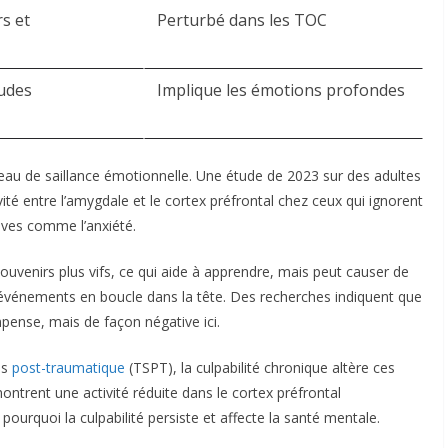
rs et
Perturbé dans les TOC ​
tudes
Implique les émotions profondes ​
eau de saillance émotionnelle. Une étude de 2023 sur des adultes
té entre l’amygdale et le cortex préfrontal chez ceux qui ignorent
aves comme l’anxiété.​
 souvenirs plus vifs, ce qui aide à apprendre, mais peut causer de
 événements en boucle dans la tête. Des recherches indiquent que
ompense, mais de façon négative ici.​
ss
post-traumatique
(TSPT), la culpabilité chronique altère ces
ontrent une activité réduite dans le cortex préfrontal
ourquoi la culpabilité persiste et affecte la santé mentale.​