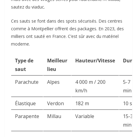
sautez du viaduc.
Ces sauts se font dans des spots sécurisés. Des centres
comme à Montpellier offrent des packages. En 2023, des
milliers ont sauté en France. C’est sûr avec du matériel
moderne.
Type de
Meilleur
Hauteur/Vitesse
Duré
saut
lieu
Parachute
Alpes
4 000 m / 200
5-7
km/h
min
Élastique
Verdon
182 m
10 sec
Parapente
Millau
Variable
15-30
min