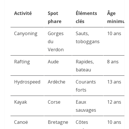
Activité
Spot
Éléments
Âge
phare
clés
minimu
Canyoning
Gorges
Sauts,
10 ans
du
toboggans
Verdon
Rafting
Aude
Rapides,
8 ans
bateau
Hydrospeed
Ardèche
Courants
13 ans
forts
Kayak
Corse
Eaux
12 ans
sauvages
Canoë
Bretagne
Côtes
10 ans