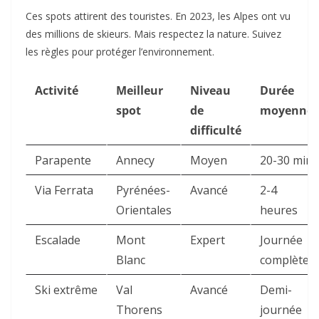
Ces spots attirent des touristes. En 2023, les Alpes ont vu
des millions de skieurs. Mais respectez la nature. Suivez
les règles pour protéger l’environnement.
Activité
Meilleur
Niveau
Durée
spot
de
moyenne
difficulté
Parapente
Annecy
Moyen
20-30 min
Via Ferrata
Pyrénées-
Avancé
2-4
Orientales
heures
Escalade
Mont
Expert
Journée
Blanc
complète
Ski extrême
Val
Avancé
Demi-
Thorens
journée