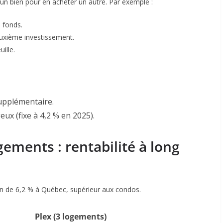
ur un bien pour en acheter un autre. Par exemple :
 fonds.
euxième investissement.
uille
.
supplémentaire.
eux (fixe à 4,2 % en 2025)
.
ements : rentabilité à long
n de 6,2 % à Québec, supérieur aux condos
.
Plex (3 logements)